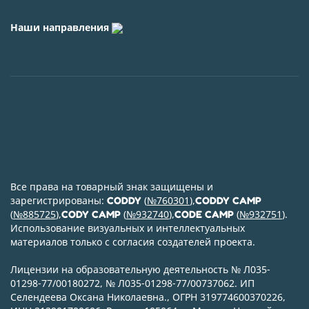
Наши направления
Все права на товарный знак защищены и
зарегистрированы:
(
№760301
),
CODDY
CODDY CAMP
(
№885725
),
(
№932740
),
(
№932751
).
CODY CAMP
CODE CAMP
Использование визуальных и интеллектуальных
материалов только с согласия создателей проекта.
Лицензии на образовательную деятельность № Л035-
01298-77/00180272, № Л035-01298-77/00737062. ИП
Селендеева Оксана Николаевна., ОГРН 319774600370226,