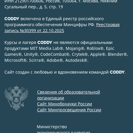
ИНН 212901700606, Россия, 105064, г. Москва, Нижний
Сусальный пер., д. 5, стр. 19
включена в Единый реестр российского
CODDY
программного обеспечения Минцифры РФ.
Реестровая
запись №30399 от 22.10.2025
Курсы и лагеря
не являются официальными
CODDY
продуктами MIT Media Lab
®
, Mojang
®
, Roblox
®
, Epic
Games
®
, Unity
®
, CodeСombat
®
, Crytek
®
, Apple
®
, Blender
®
,
Microsoft
®
, Scirra
®
, Adobe
®
, Autodesk
®
.
Сайт создан с любовью и вдохновением командой
.
CODDY
Сведения об образовательной
организации
Сайт Минобрнауки России
Сайт Минпросвещения России
Министерство
экономического развития