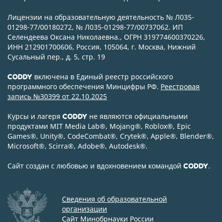
Лицензии на образовательную деятельность № Л035-
01298-77/00180272, № Л035-01298-77/00737062. ИП
Селендеева Оксана Николаевна., ОГРН 319774600370226,
ИНН 212901700606, Россия, 105064, г. Москва, Нижний
Сусальный пер., д. 5, стр. 19
включена в Единый реестр российского
CODDY
программного обеспечения Минцифры РФ.
Реестровая
запись №30399 от 22.10.2025
Курсы и лагеря
не являются официальными
CODDY
продуктами MIT Media Lab
®
, Mojang
®
, Roblox
®
, Epic
Games
®
, Unity
®
, CodeСombat
®
, Crytek
®
, Apple
®
, Blender
®
,
Microsoft
®
, Scirra
®
, Adobe
®
, Autodesk
®
.
Сайт создан с любовью и вдохновением командой
.
CODDY
Сведения об образовательной
организации
Сайт Минобрнауки России