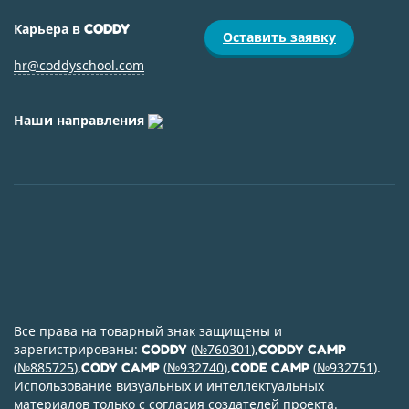
Карьера в
CODDY
Оставить заявку
hr@coddyschool.com
Наши направления
Все права на товарный знак защищены и
зарегистрированы:
(
№760301
),
CODDY
CODDY CAMP
(
№885725
),
(
№932740
),
(
№932751
).
CODY CAMP
CODE CAMP
Использование визуальных и интеллектуальных
материалов только с согласия создателей проекта.