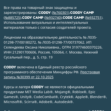
Все права на товарный знак защищены и
зарегистрированы:
(
№760301
),
CODDY
CODDY CAMP
(
№885725
),
(
№932740
),
(
№932751
).
CODY CAMP
CODE CAMP
Использование визуальных и интеллектуальных
материалов только с согласия создателей проекта.
Лицензии на образовательную деятельность № Л035-
01298-77/00180272, № Л035-01298-77/00737062. ИП
Селендеева Оксана Николаевна., ОГРН 319774600370226,
ИНН 212901700606, Россия, 105064, г. Москва, Нижний
Сусальный пер., д. 5, стр. 19
включена в Единый реестр российского
CODDY
программного обеспечения Минцифры РФ.
Реестровая
запись №30399 от 22.10.2025
Курсы и лагеря
не являются официальными
CODDY
продуктами MIT Media Lab
®
, Mojang
®
, Roblox
®
, Epic
Games
®
, Unity
®
, CodeСombat
®
, Crytek
®
, Apple
®
, Blender
®
,
Microsoft
®
, Scirra
®
, Adobe
®
, Autodesk
®
.