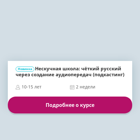
Нескучная школа: чёткий русский
Новинка
через создание аудиопередач (подкастинг)
10-15 лет
2 недели
Подробнее о курсе