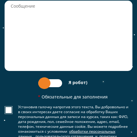
Я робот)
*
Обязательные для заполнения
Установив галочку напротив этого текста, Вы добровольно и
в своих интересах даете согласие на обработку Ваших
персональных данных для записи на курсах, таких как: ФИО,
дата рождения, пол, семейное положение, адрес, email,
телефон, технические данные cookie. Вы можете подробнее
ознакомиться с условиями
обработки персональных
данных
,
пользовательского соглашения
и
политики