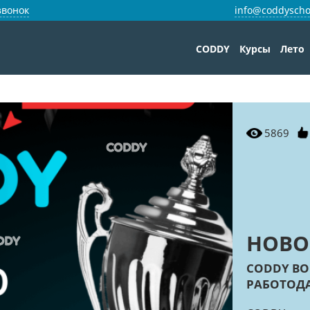
звонок
info@coddyscho
CODDY
Курсы
Лето
5869
НОВО
CODDY ВО
РАБОТОДА