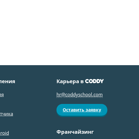
ления
Карьера в
CODDY
ля
hr@coddyschool.com
Оставить заявку
отчика
Франчайзинг
roid