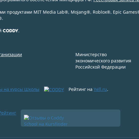
и продуктами MIT Media Lab
®
, Mojang
®
, Roblox
®
, Epic Games
®
.
ой
.
CODDY
рганизации
Министерство
экономического развития
Российской Федерации
ы на курсы Школы
Рейтинг на
Yell.ru
.