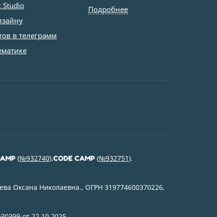
 Studio
Подробнее
изайну
тов в телеграмм
ематике
(
№932740
),
(
№932751
).
CAMP
CODE CAMP
ева Оксана Николаевна., ОГРН 319774600370226,
30399 от 22.10.2025