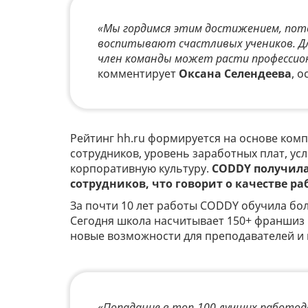
«Мы гордимся этим достижением, пото
воспитывают счастливых учеников. Дл
член команды может расти профессион
комментирует
Оксана Селендеева
, 
Рейтинг hh.ru формируется на основе ком
сотрудников, уровень заработных плат, ус
корпоративную культуру.
CODDY получила
сотрудников, что говорит о качестве р
За почти 10 лет работы CODDY обучила боле
Сегодня школа насчитывает 150+ франшиз 
новые возможности для преподавателей и 
«Попадание в топ-100 лучших работод