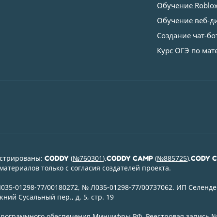
Обучение Roblox
Обучение веб-д
Создание чат-бо
Курс ОГЭ по мат
истрированы:
(
№760301
),
(
№885725
),
CODDY
CODDY CAMP
CODY 
атериалов только с согласия создателей проекта.
35-01298-77/00180272, № Л035-01298-77/00737062. ИП Селенде
ний Сусальный пер., д. 5, стр. 19
 программного обеспечения Минцифры РФ.
Реестровая запись №