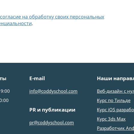
согласие на обработку своих персональных
енциальности
.
ты
E-mail
Наши направ
19:00
info@coddyschool.com
Веб-дизайн с ну
0:00
Курс по Тильде
PR и публикации
Курс iOS разраб
Курс 3ds Max
pr@coddyschool.com
Разработчик And