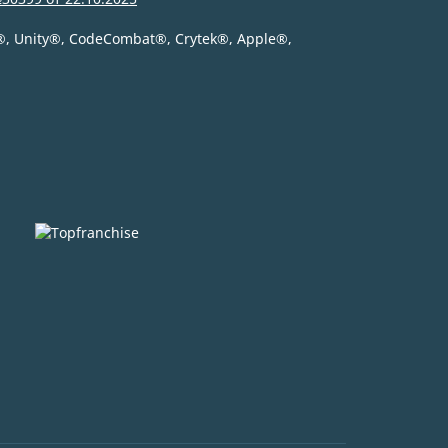
®
, Unity
®
, CodeСombat
®
, Crytek
®
, Apple
®
,